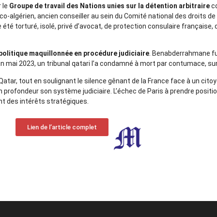
 le
Groupe de travail des Nations unies sur la détention arbitraire
co
co‑algérien, ancien conseiller au sein du Comité national des droits de
e été torturé, isolé, privé d’avocat, de protection consulaire française,
politique maquillonnée en procédure judiciaire
. Benabderrahmane fu
 En mai 2023, un tribunal qatari l’a condamné à mort par contumace, su
atar, tout en soulignant le silence gênant de la France face à un citoy
en profondeur son système judiciaire. L’échec de Paris à prendre posit
t des intérêts stratégiques.
Lien de l’article complet