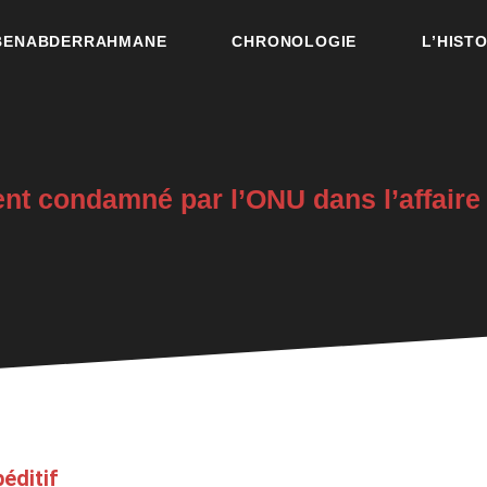
 BENABDERRAHMANE
CHRONOLOGIE
L’HIST
nt condamné par l’ONU dans l’affai
éditif