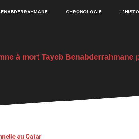
 BENABDERRAHMANE
CHRONOLOGIE
L’HIST
mne à mort Tayeb Benabderrahmane 
nelle au Qatar